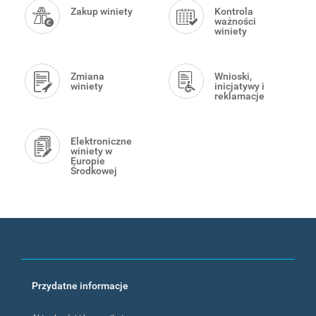
Menu
Zakup winiety
Kontrola
ważności
winiety
Zmiana
Wnioski,
winiety
inicjatywy i
reklamacje
Elektroniczne
winiety w
Europie
Środkowej
Footer
Przydatne informacje
menu