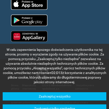
App Store
Google Play
Huawei app gallery
W celu zapewnienia lepszego doświadczenia użytkownika na tej
stronie, prosimy o wyrażenie zgody na używanie plików cookie. Za
pomocą przycisku „Zaakceptuj tylko niezbędne” zezwalasz na
używanie absolutnie niezbędnych technicznych plików cookie. Za
pomocą przycisku „Akceptuj wszystko”, oprócz technicznych plików
cookie, umożliwisz nam równie+D2:D13ż korzystanie z analitycznych
plików cookie, których używamy do długoterminowej poprawy
jakości strony internetowej.
Strona
|
Mapa strony
|
2024 ©
Národná diaľničná
. Wszystkie prawa
główna
internetowej
spoločnosť, a.s.
zastrzeżone.
Zaakceptuj wszystko
Informacje i dane znajdujące się w tej części portalu internetowego mają wyłącznie
charakter informacyjny i służą do krótkiego zapoznania się z elektronicznym
systemem poboru opłat i ewidencją uiszczonych opłat za zakup winiet w
Republice Słowackiej. Spółka Národná diaľničná spoločnosť, a.s. nie ponosi
Zaakceptuj tylko niezbędne