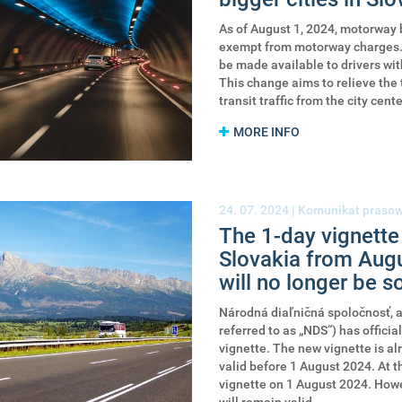
As of August 1, 2024, motorway b
exempt from motorway charges. I
be made available to drivers wi
This change aims to relieve the t
transit traffic from the city cent
MORE INFO
24. 07. 2024 |
Komunikat praso
The 1-day vignette w
Slovakia from Augu
will no longer be s
Národná diaľničná spoločnosť, a
referred to as „NDS“) has offici
vignette. The new vignette is alr
valid before 1 August 2024. At t
vignette on 1 August 2024. Howe
will remain valid.