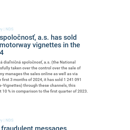
wy
|
NDS
spoločnosť, a.s. has sold
 motorway vignettes in the
24
 diaľničná spoločnosť, a.s. (the National
lly taken over the control over the sale of
y manages the sales online as well as via
e first 3 months of 2024, it has sold 1 241 091
e-Vignettes) through these channels, this
 10 % in comparison to the first quarter of 2023.
wy
|
NDS
 fraudulent messages