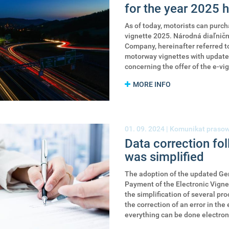
for the year 2025 
As of today, motorists can purc
vignette 2025. Národná diaľničn
Company, hereinafter referred to
motorway vignettes with update
concerning the offer of the e-vi
MORE INFO
01. 09. 2024 |
Komunikat praso
Data correction fo
was simplified
The adoption of the updated Gen
Payment of the Electronic Vigne
the simplification of several pr
the correction of an error in th
everything can be done electron