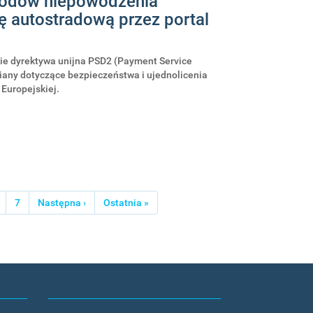
odów niepowodzenia
tę autostradową przez portal
cie dyrektywa unijna PSD2 (Payment Service
zmiany dotyczące bezpieczeństwa i ujednolicenia
 Europejskiej.
trona
Strona
7
Następna
Następna ›
Ostatnia
Ostatnia »
strona
strona