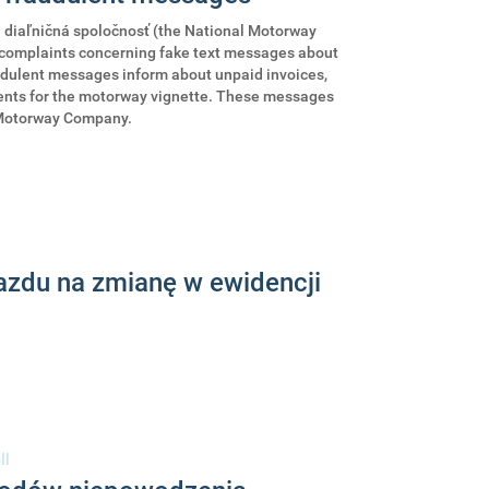
á diaľničná spoločnosť (the National Motorway
complaints concerning fake text messages about
udulent messages inform about unpaid invoices,
ments for the motorway vignette. These messages
 Motorway Company.
zdu na zmianę w ewidencji
ll