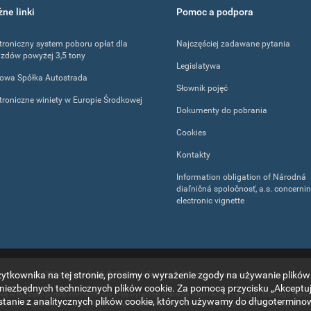
ne linki
Pomoc a podpora
troniczny system poboru opłat dla
Najczęściej zadawane pytania
zdów powyżej 3,5 tony
Legislatywa
jowa Spółka Autostrada
Słownik pojęć
troniczne winiety w Europie Środkowej
Dokumenty do pobrania
Cookies
Kontakty
Information obligation of Národná
diaľničná spoločnosť, a.s. concerni
electronic vignette
tkownika na tej stronie, prosimy o wyrażenie zgody na używanie plików
 internetowej
|
2024 ©
Národná diaľničná spoločnosť, a.s.
. Wszystkie prawa zastrzeżone.
niezbędnych technicznych plików cookie. Za pomocą przycisku „Akceptuj 
 się w tej części portalu internetowego mają wyłącznie charakter informacyjny i służą do krótkiego zap
anie z analitycznych plików cookie, których używamy do długoterminowe
winiet w Republice Słowackiej. Spółka Národná diaľničná spoločnosť, a.s. nie ponosi odpowiedzialno