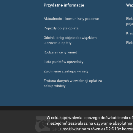
Footer
Przydatne informacje
Waż
menu
Aktualności i komunikaty prasowe
Elek
poja
Pojazdy objęte opłatą
Kra
Odcinki dróg objęte obowiązkiem
uiszczenia opłaty
Elek
Rodzaje i ceny winiet
Lista punktów sprzedaży
Zwolnienie z zakupu winiety
Zmiana danych w ewidencji opłat za
zakup winiety
W celu zapewnienia lepszego doświadczenia uży
Strona główna
|
Mapa strony
niezbędne” zezwalasz na używanie absolutnie 
Informacje i dane znajdujące
umożliwisz nam równie+D2:D13ż korzyst
uiszczonych opłat za zakup 