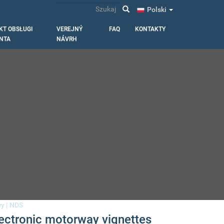
Szukaj
Polski
KT OBSŁUGI
VEREJNÝ
FAQ
KONTAKTY
ENTA
NÁVRH
wy
|
NDS
lectronic motorway vignettes