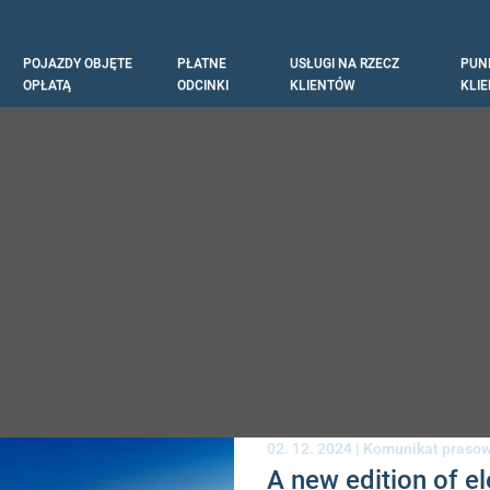
POJAZDY OBJĘTE
PŁATNE
USŁUGI NA RZECZ
PUN
tion
OPŁATĄ
ODCINKI
KLIENTÓW
KLI
02. 12. 2024 |
Komunikat praso
A new edition of e