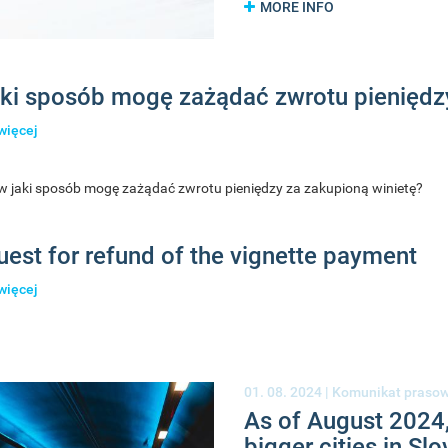
MORE INFO
ki sposób mogę zażądać zwrotu pieniędzy
więcej
o
W
jaki
 w jaki sposób mogę zażądać zwrotu pieniędzy za zakupioną winietę?
sposób
mogę
zażądać
est for refund of the vignette payment
zwrotu
pieniędzy
więcej
o
za
Request
zakupioną
for
winietę?
refund
of
the
01. 08. 2024 |
Komunikat praso
vignette
As of August 2024
payment
bigger cities in Slo