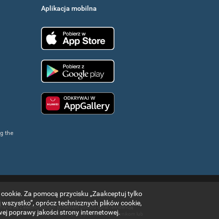
Aplikacja mobilna
App Store
Google Play
Huawei app gallery
ng the
 cookie. Za pomocą przycisku „Zaakceptuj tylko
wszystko”, oprócz technicznych plików cookie,
oznania się z elektronicznym systemem poboru opłat i ewidencją
j poprawy jakości strony internetowej.
ści za jakąkolwiek szkodę, która mogłaby powstać użytkownikom lub