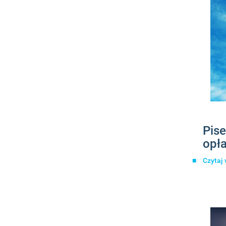
Pis
opła
Czytaj 