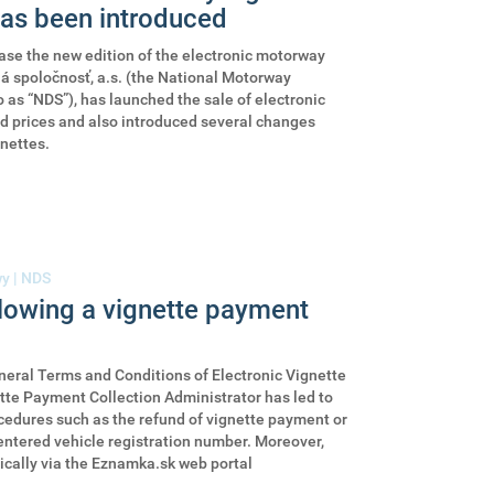
has been introduced
hase the new edition of the electronic motorway
á spoločnosť, a.s. (the National Motorway
 as “NDS”), has launched the sale of electronic
d prices and also introduced several changes
gnettes.
wy
|
NDS
llowing a vignette payment
eral Terms and Conditions of Electronic Vignette
tte Payment Collection Administrator has led to
ocedures such as the refund of vignette payment or
e entered vehicle registration number. Moreover,
ically via the Eznamka.sk web portal