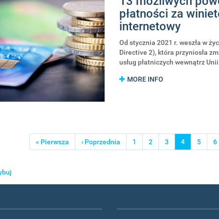
13 możliwych pow
zmianę
płatności za winie
w
internetowy
ewidencji
opłat
Od stycznia 2021 r. weszła w ży
za
Directive 2), która przyniosła 
zakup
usług płatniczych wewnątrz Unii
winiety
autostradowej
MORE INFO
icowanie
Pierwsza
« Pierwsza
Poprzednia
‹ Poprzednia
Strona
1
Strona
2
Strona
3
Bieżąca
4
Strona
5
S
6
strona
strona
strona
ybuj