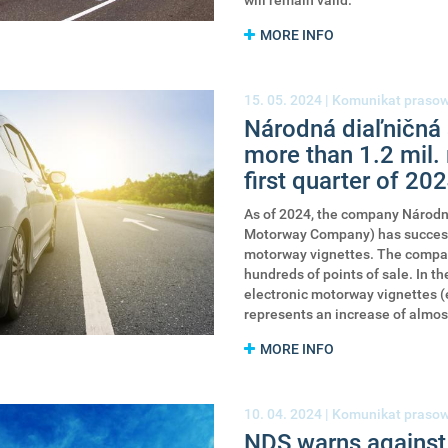
MORE INFO
15. 05. 2024 |
Komunikat praso
Národná diaľničná 
more than 1.2 mil.
first quarter of 20
As of 2024, the company Národná
Motorway Company) has successfu
motorway vignettes. The compan
hundreds of points of sale. In th
electronic motorway vignettes (
represents an increase of almost
MORE INFO
10. 04. 2024 |
Komunikat praso
NDS warns against