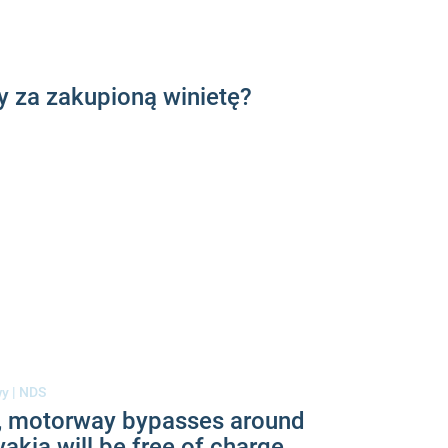
 za zakupioną winietę?
wy
|
NDS
, motorway bypasses around
vakia will be free of charge