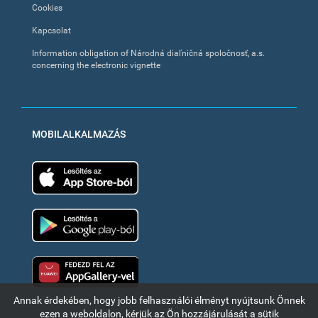
Cookies
Kapcsolat
Information obligation of Národná diaľničná spoločnosť, a.s.
concerning the electronic vignette
MOBILALKALMAZÁS
App Store
Google Play
Huawei app gallery
Annak érdekében, hogy jobb felhasználói élményt nyújtsunk Önnek
ezen a weboldalon, kérjük az Ön hozzájárulását a sütik