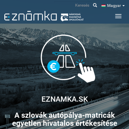
Ugrás
Keresés
Magyar
a
tartalomra
Navig
átkap
EZNAMKA.SK
A szlovák autópálya-matricák
egyetlen hivatalos értékesítése