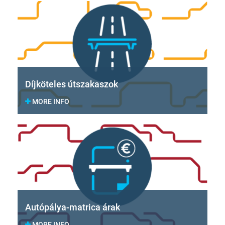
Díjköteles útszakaszok
MORE INFO
Autópálya-matrica árak
MORE INFO