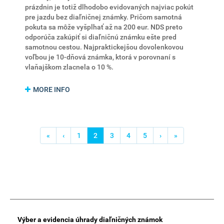
prázdnin je totiž dlhodobo evidovaných najviac pokút
pre jazdu bez diaľničnej známky. Pričom samotná
pokuta sa môže vyšplhať až na 200 eur. NDS preto
odporúča zakúpiť si diaľničnú známku ešte pred
samotnou cestou. Najpraktickejšou dovolenkovou
voľbou je 10-dňová známka, ktorá v porovnaní s
vlaňajškom zlacnela o 10 %.
MORE INFO
Pagination
First
«
Previous
‹
Strana
1
Aktuálna
2
Strana
3
Strana
4
Strana
5
Ďalšia
›
Posledná
»
page
page
stránka
strana
strana
Main
Výber a evidencia úhrady diaľničných známok