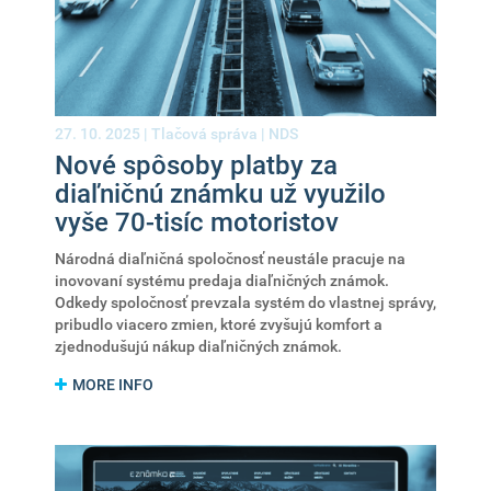
27. 10. 2025 |
Tlačová správa
|
NDS
Nové spôsoby platby za
diaľničnú známku už využilo
vyše 70-tisíc motoristov
Národná diaľničná spoločnosť neustále pracuje na
inovovaní systému predaja diaľničných známok.
Odkedy spoločnosť prevzala systém do vlastnej správy,
pribudlo viacero zmien, ktoré zvyšujú komfort a
zjednodušujú nákup diaľničných známok.
MORE INFO