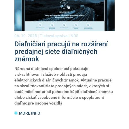
06. 10. 2025 |
Tlačová správa
|
NDS
Diaľničiari pracujú na rozšírení
predajnej siete diaľničných
známok
Národná diaľničná spoločnosť pokračuje
v skvalitňovaní služieb v oblasti predaja
elektronických diaľničných známok. Aktuálne pracuje
na skvalitňovaní siete predajných miest, v ktorých si
budú môcť motoristi pohodlne kúpiť diaľničnú známku
alebo získať všeobecné informácie o spoplatnení
diaľnic pre osobné vozidlá.
MORE INFO