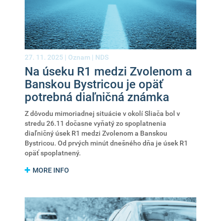
27. 11. 2025 |
Oznam
|
NDS
Na úseku R1 medzi Zvolenom a
Banskou Bystricou je opäť
potrebná diaľničná známka
Z dôvodu mimoriadnej situácie v okolí Sliača bol v
stredu 26.11 dočasne vyňatý zo spoplatnenia
diaľničný úsek R1 medzi Zvolenom a Banskou
Bystricou. Od prvých minút dnešného dňa je úsek R1
opäť spoplatnený.
MORE INFO