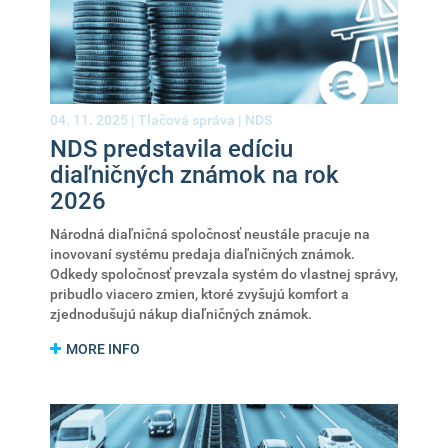
04. 11. 2025 |
Tlačová správa
|
NDS
NDS predstavila edíciu
diaľničných známok na rok
2026
Národná diaľničná spoločnosť neustále pracuje na
inovovaní systému predaja diaľničných známok.
Odkedy spoločnosť prevzala systém do vlastnej správy,
pribudlo viacero zmien, ktoré zvyšujú komfort a
zjednodušujú nákup diaľničných známok.
MORE INFO