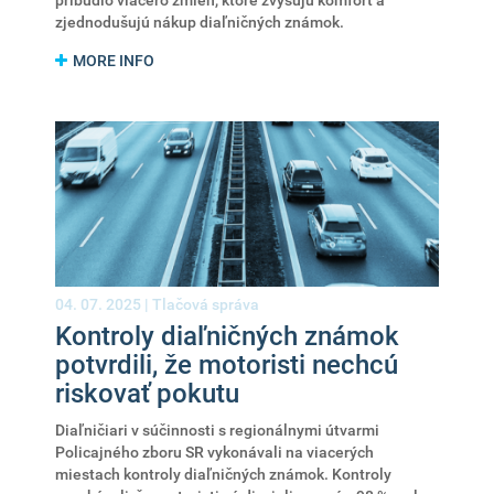
pribudlo viacero zmien, ktoré zvyšujú komfort a
zjednodušujú nákup diaľničných známok.
MORE INFO
04. 07. 2025 |
Tlačová správa
Kontroly diaľničných známok
potvrdili, že motoristi nechcú
riskovať pokutu
Diaľničiari v súčinnosti s regionálnymi útvarmi
Policajného zboru SR vykonávali na viacerých
miestach kontroly diaľničných známok. Kontroly