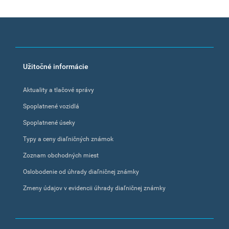
Footer
Užitočné informácie
menu
Aktuality a tlačové správy
Spoplatnené vozidlá
Spoplatnené úseky
Typy a ceny diaľničných známok
Zoznam obchodných miest
Oslobodenie od úhrady diaľničnej známky
Zmeny údajov v evidencii úhrady diaľničnej známky