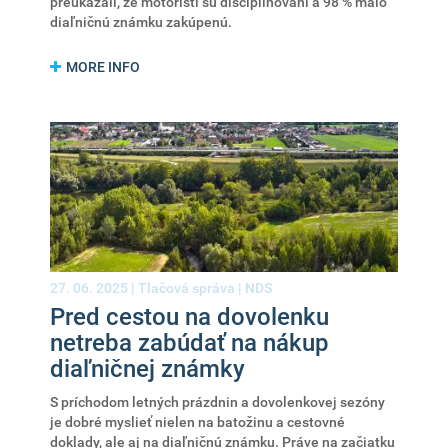
preukázali, že motoristi sú disciplinovaní a 98 % malo
diaľničnú známku zakúpenú.
MORE INFO
27. 06. 2025 |
Tlačová správa
|
NDS
Pred cestou na dovolenku
netreba zabúdať na nákup
diaľničnej známky
S príchodom letných prázdnin a dovolenkovej sezóny
je dobré myslieť nielen na batožinu a cestovné
doklady, ale aj na diaľničnú známku. Práve na začiatku