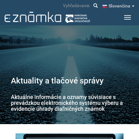
Skočiť
Vyhľadávanie
Slovenčina
na
hlavný
Toggl
obsah
navig
Aktuality a tlačové správy
Aktuálne informácie a oznamy súvisiace s
prevádzkou elektronického systému výberu a
evidencie úhrady diaľničných známok