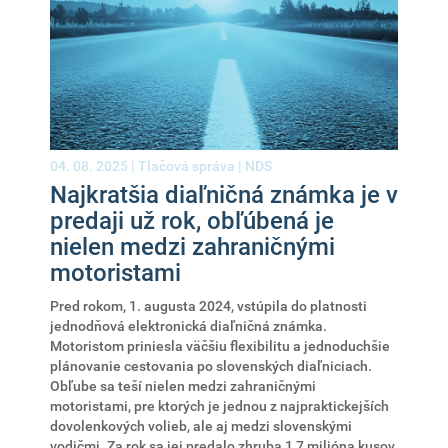
04. 08. 2025 |
Tlačová správa
|
NDS
Najkratšia diaľničná známka je v
predaji už rok, obľúbená je
nielen medzi zahraničnými
motoristami
Pred rokom, 1. augusta 2024, vstúpila do platnosti
jednodňová elektronická diaľničná známka.
Motoristom priniesla väčšiu flexibilitu a jednoduchšie
plánovanie cestovania po slovenských diaľniciach.
Obľube sa teší nielen medzi zahraničnými
motoristami, pre ktorých je jednou z najpraktickejších
dovolenkových volieb, ale aj medzi slovenskými
vodičmi. Za rok sa jej predalo zhruba 1,7 milióna kusov.