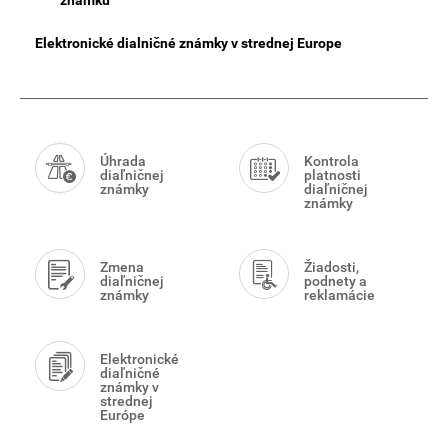
známku
Elektronické dialničné známky v strednej Europe
Smart
Menu
Úhrada
Kontrola
diaľničnej
platnosti
známky
diaľničnej
známky
Zmena
Žiadosti,
diaľničnej
podnety a
známky
reklamácie
Elektronické
diaľničné
známky v
strednej
Európe