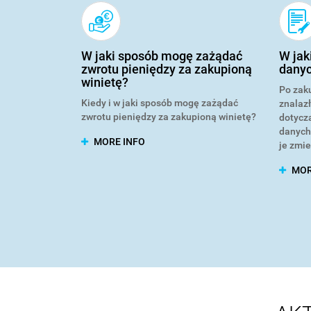
W jaki sposób mogę zażądać
W jak
zwrotu pieniędzy za zakupioną
danyc
winietę?
Po zak
Kiedy i w jaki sposób mogę zażądać
znalaz
zwrotu pieniędzy za zakupioną winietę?
dotycz
danych 
MORE INFO
je zmie
MOR