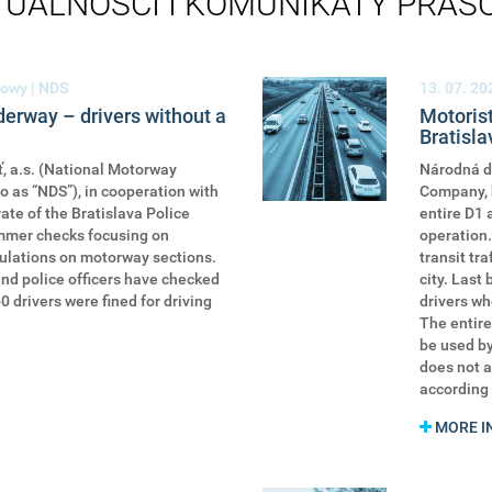
TUALNOŚCI I KOMUNIKATY PRAS
owy | NDS
13. 07. 20
rway – drivers without a
Motorist
Bratisla
, a.s. (National Motorway
Národná di
o as “NDS”), in cooperation with
Company, h
ate of the Bratislava Police
entire D1 
mmer checks focusing on
operation.
ulations on motorway sections.
transit tra
nd police officers have checked
city. Last 
0 drivers were fined for driving
drivers wh
The entire
be used by
does not a
according 
MORE I