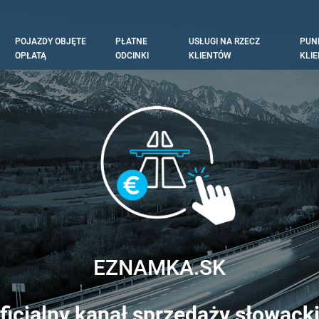
N
POJAZDY OBJĘTE
PŁATNE
USŁUGI NA RZECZ
PUN
IGATION
OPŁATĄ
ODCINKI
KLIENTÓW
KLI
EZNAMKA.SK
ficjalny kanał sprzedaży słowacki