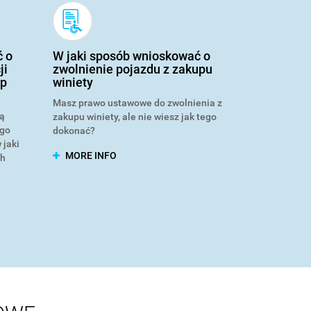
ć o
W jaki sposób wnioskować o
ji
zwolnienie pojazdu z zakupu
up
winiety
Masz prawo ustawowe do zwolnienia z
tą
zakupu winiety, ale nie wiesz jak tego
ego
dokonać?
 jaki
MORE INFO
ch