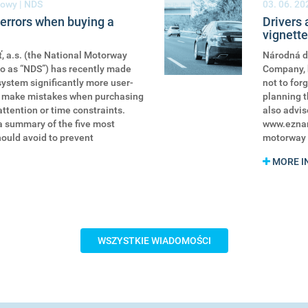
owy | NDS
03. 06. 20
errors when buying a
Drivers 
vignett
, a.s. (the National Motorway
Národná di
to as “NDS”) has recently made
Company, h
ystem significantly more user-
not to for
ill make mistakes when purchasing
planning th
ttention or time constraints.
also advis
a summary of the five most
www.eznamk
ould avoid to prevent
motorway v
MORE I
WSZYSTKIE WIADOMOŚCI