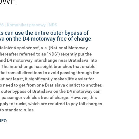
OWE
26
| Komunikat prasowy | NDS
s can use the entire outer bypass of
va on the D4 motorway free of charge
aľničná spoločnosť, a.s. (National Motorway
ereafter referred to as “NDS”) recently put the
and D4 motorway interchange near Bratislava into
 The interchange has eight branches that enable
ffic from all directions to avoid passing through the
but not least, it significantly makes life easier for
o need to get from one Bratislava district to another.
 outer bypass of Bratislava on the D4 motorway can
 passenger vehicles free of charge. However, this
pply to trucks, which are required to pay toll charges
to standard rules.
NFO