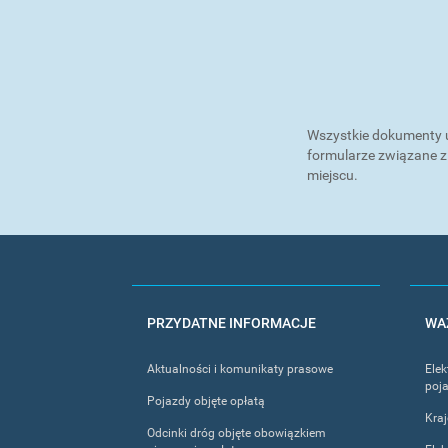
Wszystkie dokumenty u
formularze związane z
miejscu.
FOOTER
PRZYDATNE INFORMACJE
WAŻ
MENU
Aktualności i komunikaty prasowe
Elek
poja
Pojazdy objęte opłatą
Kra
Odcinki dróg objęte obowiązkiem