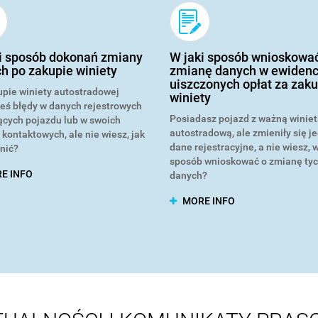
i sposób dokonań zmiany
W jaki sposób wnioskowa
h po zakupie winiety
zmianę danych w ewidenc
uiszczonych opłat za zak
upie winiety autostradowej
winiety
łeś błędy w danych rejestrowych
Posiadasz pojazd z ważną winie
ących pojazdu lub w swoich
autostradową, ale zmieniły się j
kontaktowych, ale nie wiesz, jak
dane rejestracyjne, a nie wiesz, w
nić?
sposób wnioskować o zmianę ty
E INFO
danych?
MORE INFO