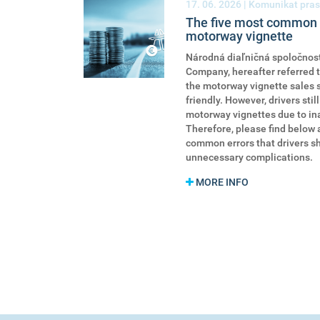
17. 06. 2026
| Komunikat pras
The five most common 
motorway vignette
Národná diaľničná spoločnosť
Company, hereafter referred 
the motorway vignette sales s
friendly. However, drivers st
motorway vignettes due to ina
Therefore, please find below 
common errors that drivers sh
unnecessary complications.
MORE INFO