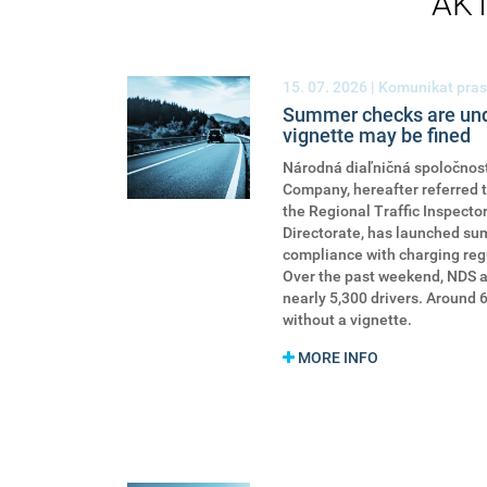
AK
15. 07. 2026
| Komunikat pras
Summer checks are unde
vignette may be fined
Národná diaľničná spoločnosť
Company, hereafter referred t
the Regional Traffic Inspector
Directorate, has launched su
compliance with charging reg
Over the past weekend, NDS a
nearly 5,300 drivers. Around 6
without a vignette.
MORE INFO