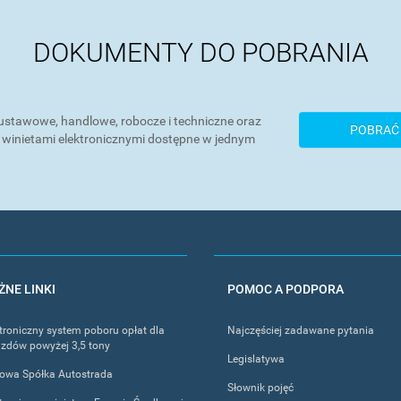
DOKUMENTY DO POBRANIA
stawowe, handlowe, robocze i techniczne oraz
POBRAĆ
 winietami elektronicznymi dostępne w jednym
NE LINKI
POMOC A PODPORA
troniczny system poboru opłat dla
Najczęściej zadawane pytania
zdów powyżej 3,5 tony
Legislatywa
jowa Spółka Autostrada
Słownik pojęć