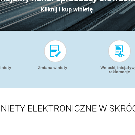
Kliknij i kup winietę
iniety
Zmiana winiety
Wnioski, inicjatywy
reklamacje
NIETY ELEKTRONICZNE W SKRÓ