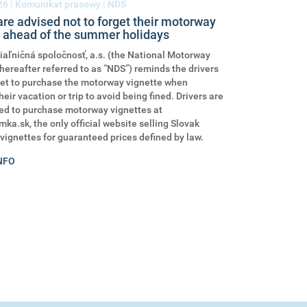
26
| Komunikat prasowy | NDS
are advised not to forget their motorway
e ahead of the summer holidays
aľničná spoločnosť, a.s. (the National Motorway
ereafter referred to as “NDS”) reminds the drivers
get to purchase the motorway vignette when
eir vacation or trip to avoid being fined. Drivers are
ed to purchase motorway vignettes at
a.sk, the only official website selling Slovak
ignettes for guaranteed prices defined by law.
NFO