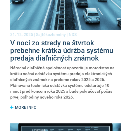
31. 12. 2025 |
Sajtóközlemény
|
NDS
V noci zo stredy na štvrtok
prebehne krátka údržba systému
predaja diaľničných známok
Národná diaľničná spoločnosť upozorňuje motoristov na
krátku nočnú odstávku systému predaja elektronických
diaľničných známok na prelome rokov 2025 a 2026.
Plánovaná technická odstávka systému odštartuje 10
minút pred koncom roka 2025 a bude pokračovať počas
prvej polhodiny nového roka 2026.
MORE INFO