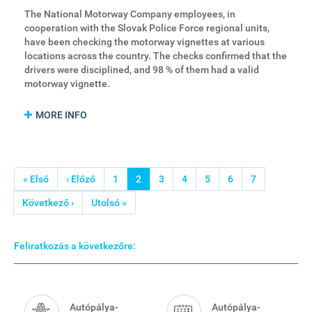
The National Motorway Company employees, in
cooperation with the Slovak Police Force regional units,
have been checking the motorway vignettes at various
locations across the country. The checks confirmed that the
drivers were disciplined, and 98 % of them had a valid
motorway vignette.
MORE INFO
Oldalszámozás
Első
« Első
Előző
‹ Előző
Oldal
1
Jelenlegi
2
Oldal
3
Oldal
4
Oldal
5
Oldal
6
Oldal
7
oldal
oldal
oldal
Következő
Következő ›
Utolsó
Utolsó »
oldal
oldal
Feliratkozás a következőre:
Smart
Menu
Autópálya-
Autópálya-