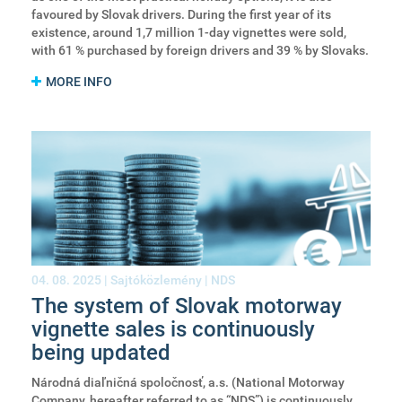
favoured by Slovak drivers. During the first year of its
existence, around 1,7 million 1-day vignettes were sold,
with 61 % purchased by foreign drivers and 39 % by Slovaks.
MORE INFO
04. 08. 2025 |
Sajtóközlemény
|
NDS
The system of Slovak motorway
vignette sales is continuously
being updated
Národná diaľničná spoločnosť, a.s. (National Motorway
Company, hereafter referred to as “NDS”) is continuously