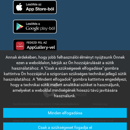
App Store
Google Play
Huawei app gallery
Annak érdekében, hogy jobb felhasználói élményt nyújtsunk Önnek
ezen a weboldalon, kérjük az Ön hozzájárulását a sütik
használatához. A "Csak a szükségesek elfogadása" gombra
kattintva Ön hozzájárul a szigorúan szükséges technikai jellegű sütik
használatához. A "Mindent elfogadok" gombra kattintva engedélyezi,
hogy a technikai sütik mellett analitikai sütiket is használjunk,
amelyeket a weboldal minőségének hosszú távú javítására
használunk.
Kezdőoldal
|
Oldaltérkép
|
2024 ©
Národná diaľničná
. Minden jog
spoločnosť, a.s.
fenntartva.
Minden elfogadása
Az ebben a részben olvasható információk és adatok kizárólag tájékoztató
jellegűek, a Szlovák Köztársaságban működő e-matrica díjfizetési rendszer rövid
bemutatására szolgálnak. A Národná diaľničná spoločnosť, a.s. társaság nem
Csak a szükségeset fogadja el
vállal felelősséget a felhasználókat vagy harmadik személyt az információk