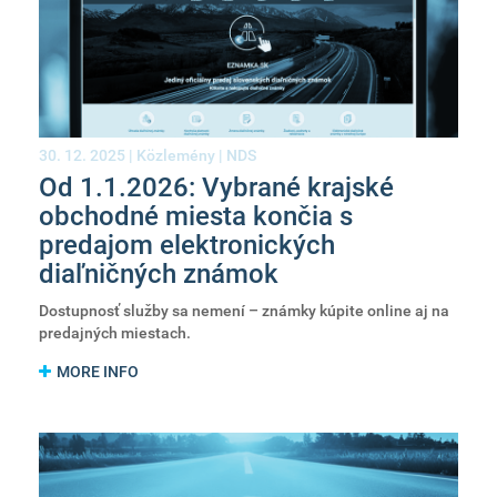
30. 12. 2025 |
Közlemény
|
NDS
Od 1.1.2026: Vybrané krajské
obchodné miesta končia s
predajom elektronických
diaľničných známok
Dostupnosť služby sa nemení – známky kúpite online aj na
predajných miestach.
MORE INFO