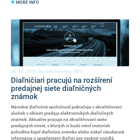
MORE INFO
06. 10. 2025 |
Sajtóközlemény
|
NDS
Diaľničiari pracujú na rozšírení
predajnej siete diaľničných
známok
Národná diaľničná spoločnosť pokračuje v skvalitňovaní
služieb v oblasti predaja elektronických diaľničných
známok. Aktuálne pracuje na skvalitňovaní siete
predajných miest, v ktorých si budú môcť motoristi
pohodlne kúpiť diaľničnú známku alebo získať všeobecné
informácie o spoplatnení diaľnic pre osobné vozidlá.