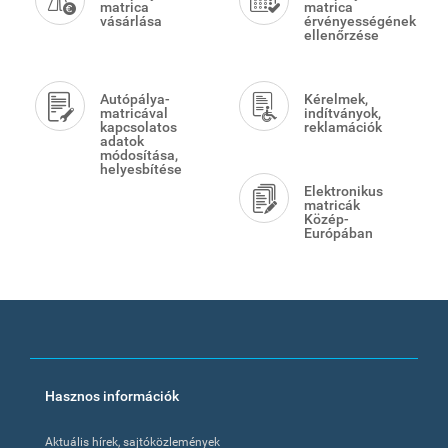
matrica
matrica
vásárlása
érvényességének
ellenőrzése
Autópálya-
Kérelmek,
matricával
indítványok,
kapcsolatos
reklamációk
adatok
módosítása,
helyesbítése
Elektronikus
matricák
Közép-
Európában
Footer
Hasznos információk
menu
Aktuális hírek, sajtóközlemények